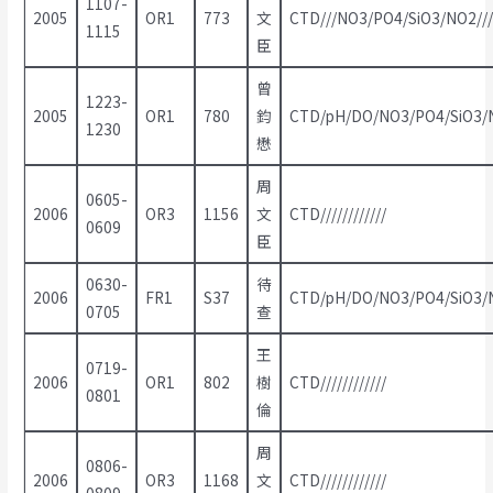
1107-
2005
OR1
773
文
CTD///NO3/PO4/SiO3/NO2///
1115
臣
曾
1223-
2005
OR1
780
鈞
CTD/pH/DO/NO3/PO4/SiO3/N
1230
懋
周
0605-
2006
OR3
1156
文
CTD////////////
0609
臣
0630-
待
2006
FR1
S37
CTD/pH/DO/NO3/PO4/SiO3/N
0705
查
王
0719-
2006
OR1
802
樹
CTD////////////
0801
倫
周
0806-
2006
OR3
1168
文
CTD////////////
0809