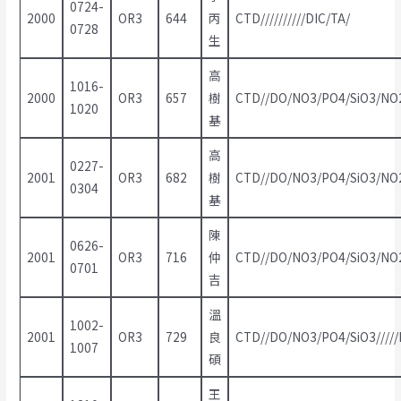
0724-
2000
OR3
644
丙
CTD//////////DIC/TA/
0728
生
高
1016-
2000
OR3
657
樹
CTD//DO/NO3/PO4/SiO3/NO2
1020
基
高
0227-
2001
OR3
682
樹
CTD//DO/NO3/PO4/SiO3/NO2/
0304
基
陳
0626-
2001
OR3
716
仲
CTD//DO/NO3/PO4/SiO3/NO2
0701
吉
溫
1002-
2001
OR3
729
良
CTD//DO/NO3/PO4/SiO3/////
1007
碩
王