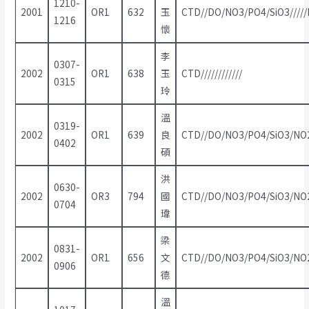
1210-
2001
OR1
632
玉
CTD//DO/NO3/PO4/SiO3/////
1216
懷
李
0307-
2002
OR1
638
玉
CTD////////////
0315
玲
溫
0319-
2002
OR1
639
良
CTD//DO/NO3/PO4/SiO3/NO2/
0402
碩
洪
0630-
2002
OR3
794
國
CTD//DO/NO3/PO4/SiO3/NO2
0704
瑋
梁
0831-
2002
OR1
656
文
CTD//DO/NO3/PO4/SiO3/NO2
0906
德
溫