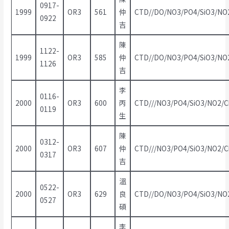
0917-
1999
OR3
561
仲
CTD//DO/NO3/PO4/SiO3/NO2
0922
吉
陳
1122-
1999
OR3
585
仲
CTD//DO/NO3/PO4/SiO3/NO2
1126
吉
李
0116-
2000
OR3
600
丙
CTD///NO3/PO4/SiO3/NO2/C
0119
生
陳
0312-
2000
OR3
607
仲
CTD///NO3/PO4/SiO3/NO2/C
0317
吉
溫
0522-
2000
OR3
629
良
CTD//DO/NO3/PO4/SiO3/NO2
0527
碩
李