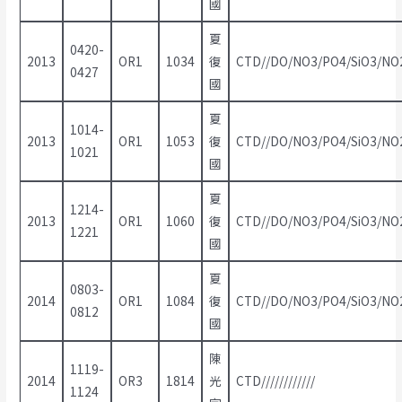
國
夏
0420-
2013
OR1
1034
復
CTD//DO/NO3/PO4/SiO3/NO2/
0427
國
夏
1014-
2013
OR1
1053
復
CTD//DO/NO3/PO4/SiO3/NO2/
1021
國
夏
1214-
2013
OR1
1060
復
CTD//DO/NO3/PO4/SiO3/NO2/
1221
國
夏
0803-
2014
OR1
1084
復
CTD//DO/NO3/PO4/SiO3/NO2/
0812
國
陳
1119-
2014
OR3
1814
光
CTD////////////
1124