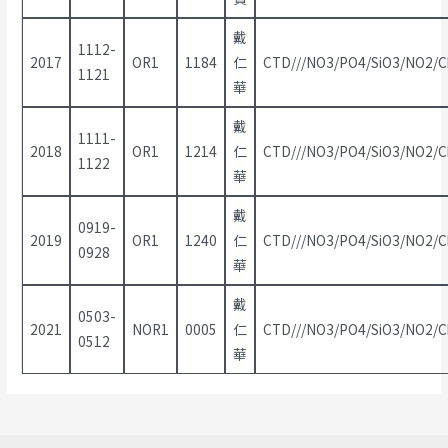
戴
1112-
2017
OR1
1184
仁
CTD///NO3/PO4/SiO3/NO2/Ch
1121
華
戴
1111-
2018
OR1
1214
仁
CTD///NO3/PO4/SiO3/NO2/Ch
1122
華
戴
0919-
2019
OR1
1240
仁
CTD///NO3/PO4/SiO3/NO2/Ch
0928
華
戴
0503-
2021
NOR1
0005
仁
CTD///NO3/PO4/SiO3/NO2/Ch
0512
華