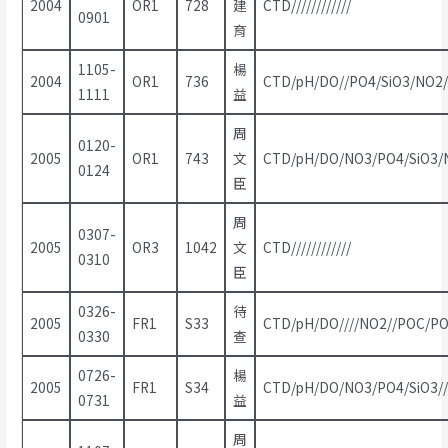
2004
OR1
728
建
CTD////////////
0901
育
1105-
楊
2004
OR1
736
CTD/pH/DO//PO4/SiO3/NO2/
1111
益
周
0120-
2005
OR1
743
文
CTD/pH/DO/NO3/PO4/SiO3/
0124
臣
周
0307-
2005
OR3
1042
文
CTD////////////
0310
臣
0326-
待
2005
FR1
S33
CTD/pH/DO////NO2//POC/PO
0330
查
0726-
楊
2005
FR1
S34
CTD/pH/DO/NO3/PO4/SiO3//
0731
益
周