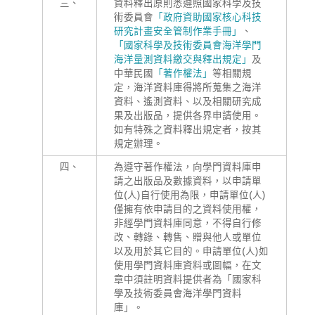
三、
資料釋出原則悉遵照國家科學及技
術委員會
「政府資助國家核心科技
研究計畫安全管制作業手冊」
、
「國家科學及技術委員會海洋學門
海洋量測資料繳交與釋出規定」
及
中華民國
「著作權法」
等相關規
定，海洋資料庫得將所蒐集之海洋
資料、遙測資料、以及相關研究成
果及出版品，提供各界申請使用。
如有特殊之資料釋出規定者，按其
規定辦理。
四、
為遵守著作權法，向學門資料庫申
請之出版品及數據資料，以申請單
位(人)自行使用為限，申請單位(人)
僅擁有依申請目的之資料使用權，
非經學門資料庫同意，不得自行修
改、轉錄、轉售、贈與他人或單位
以及用於其它目的。申請單位(人)如
使用學門資料庫資料或圖幅，在文
章中須註明資料提供者為「國家科
學及技術委員會海洋學門資料
庫」。