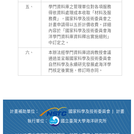
五、
學門資料庫之管理單位對各項服務
得依資料處理成本收取「材料及服
務費」，國家科學及技術委員會之
計畫申請得以五折計價收費。詳細
內容於「國家科學及技術委員會海
洋學門資料庫資料釋出實施細則」
中訂定之。
六、
本辦法經學門資料庫諮詢教授會議
通過並呈報國家科學及技術委員會
自然科學及永續研究發展處海洋學
門核定後實施，修訂時亦同。
計畫補助單位：
國家科學及技術委員會 | 計畫
執行單位：
國立臺灣大學海洋研究所