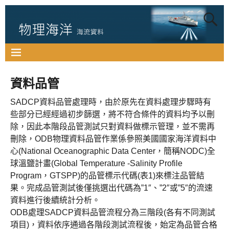
資料品管
SADCP資料品管處理時，由於原先在資料處理步驟時有
些部分已經經過初步篩選，將不符合條件的資料均予以刪
除，因此本階段品管測試只對資料做標示管理，並不需再
刪除，ODB物理資料品管作業係參照美國國家海洋資料中
心(National Oceanographic Data Center，簡稱NODC)全
球溫鹽計畫(Global Temperature -Salinity Profile
Program，GTSPP)的品管標示代碼(表1)來標注品管結
果。完成品管測試後僅挑選出代碼為”1″、”2″或”5″的流速
資料進行後續統計分析。
ODB處理SADCP資料品管流程分為三階段(各有不同測試
項目)，資料依序通過各階段測試流程後，始定為品管合格