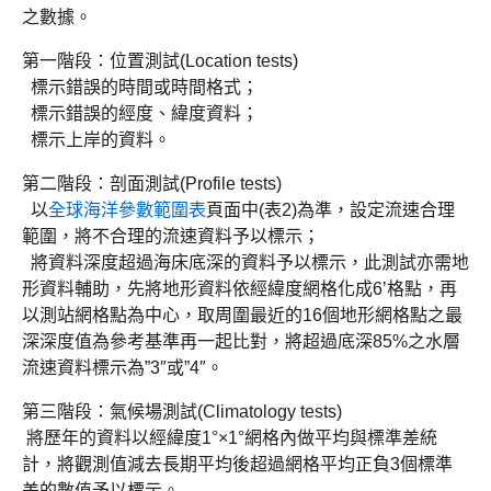
之數據。
第一階段：位置測試(Location tests)
標示錯誤的時間或時間格式；
標示錯誤的經度、緯度資料；
標示上岸的資料。
第二階段：剖面測試(Profile tests)
以
全球海洋參數範圍表
頁面中(表2)為準，設定流速合理
範圍，將不合理的流速資料予以標示；
將資料深度超過海床底深的資料予以標示，此測試亦需地
形資料輔助，先將地形資料依經緯度網格化成6’格點，再
以測站網格點為中心，取周圍最近的16個地形網格點之最
深深度值為參考基準再一起比對，將超過底深85%之水層
流速資料標示為”3″或”4″。
第三階段：氣候場測試(Climatology tests)
將歷年的資料以經緯度1°×1°網格內做平均與標準差統
計，將觀測值減去長期平均後超過網格平均正負3個標準
差的數值予以標示。