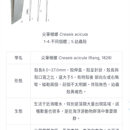
尖筆帽螺
Creseis acicula
1-4.不同個體；5.幼蟲殼
學名
尖筆帽螺
Creseis acicula
(Rang, 1828)
殼長8.0~27.0mm，殼伸直，殼呈針狀，殼長與
殼口寬之比，遠大于5，有時殼後 部向左或右略
形態
彎。縊勒兩個，前個不太明顯。貝殼無色，幼蟲
殼黃褐色。
生活于近海暖水，特別是藻類大量出現區域，該
生態
種數量也很多，是近海浮游動物群落中重要類
群。