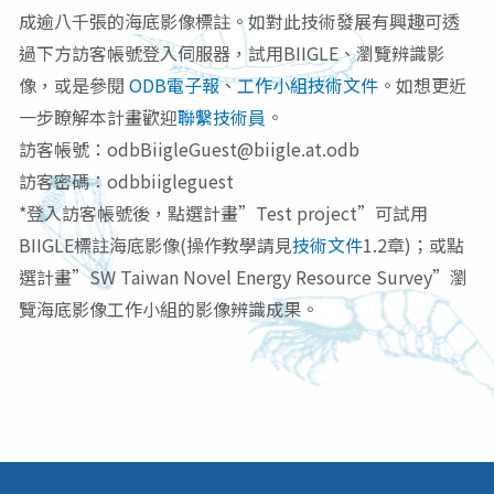
成逾八千張的海底影像標註。如對此技術發展有興趣可透
過下方訪客帳號登入伺服器，試用BIIGLE、瀏覽辨識影
像，或是參閱
ODB電子報
、
工作小組技術文件
。如想更近
一步瞭解本計畫歡迎
聯繫技術員
。
訪客帳號：
odbBiigleGuest@biigle.at.odb
訪客密碼：
odbbiigleguest
*登入訪客帳號後，
點選計畫”Test project”可試用
BIIGLE標註海底影像(操作教學請見
技術文件
1.2章)；或點
選計畫”SW Taiwan Novel Energy Resource Survey”瀏
覽海底影像工作小組的影像辨識成果。