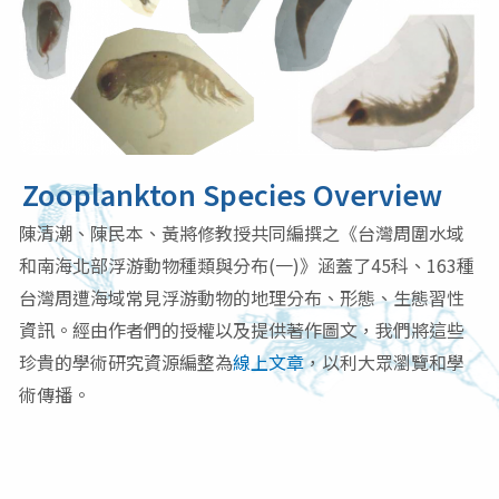
Zooplankton Species Overview
陳清潮、陳民本、黃將修教授共同編撰之《台灣周圍水域
和南海北部浮游動物種類與分布(一)》
涵蓋了
45科、163種
台灣周遭海域常見浮游動物的地理分布、形態、生態習性
資訊。經由
作者們的授權以及提供著作圖文，我們將這些
珍貴的學術研究資源編整為
線上文章
，
以利大眾瀏覽和學
術傳播。