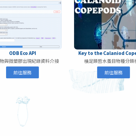
ODB Eco API
Key to the Calaniod Co
物與微塑膠出現紀錄資料介接
橈足類哲水蚤目物種分類
前往服務
前往服務