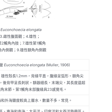
Euconchoecia elongata
性；3.雌性腹面觀；4.雄性；
右第2觸角內肢；7.雄性第1觸角
角內側觀；9.雄性額角內側觀
螢
Euconchoecia elongata
(Muller, 1906)
m，雄性殼長1.2mm，背緣平直，腹緣呈弧形。額角尖
，後背甲呈長刺狀。額器細長，末端尖，其長度遠超
觸角末節。第1觸角末部腹緣具23感覺毛。
海和外海鹽度較高上層水，數量不多，常見。
區、東海和南海；太平洋、印度洋和大西洋熱帶區。