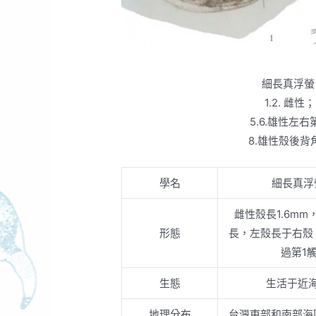
細長真浮螢
1.2. 雌
5.6.雄性左
8.雄性殼後背
學名
細長真浮
雌性殼長1.6m
形態
長，左殼長于右殼
過第1
生態
生活于近
地理分布
台灣東部和南部海