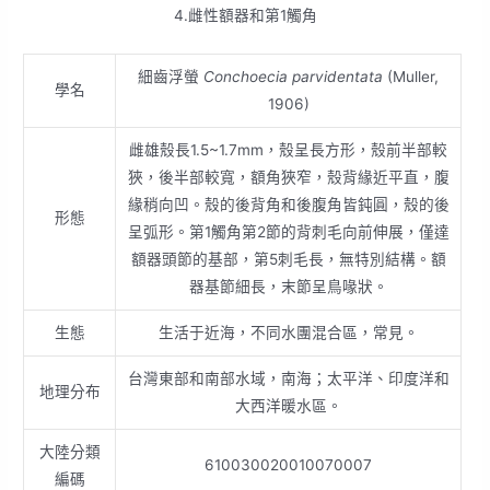
4.雌性額器和第1觸角
細齒浮螢
Conchoecia parvidentata
(Muller,
學名
1906)
雌雄殼長1.5~1.7mm，殼呈長方形，殼前半部較
狹，後半部較寬，額角狹窄，殼背緣近平直，腹
緣稍向凹。殼的後背角和後腹角皆鈍圓，殼的後
形態
呈弧形。第1觸角第2節的背刺毛向前伸展，僅達
額器頭節的基部，第5刺毛長，無特別結構。額
器基節細長，末節呈鳥喙狀。
生態
生活于近海，不同水團混合區，常見。
台灣東部和南部水域，南海；太平洋、印度洋和
地理分布
大西洋暖水區。
大陸分類
610030020010070007
編碼