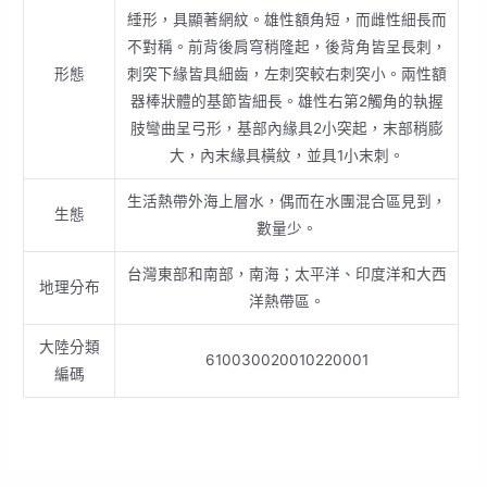
綞形，具顯著網紋。雄性額角短，而雌性細長而
不對稱。前背後肩穹稍隆起，後背角皆呈長刺，
形態
刺突下緣皆具細齒，左刺突較右刺突小。兩性額
器棒狀體的基節皆細長。雄性右第2觸角的執握
肢彎曲呈弓形，基部內緣具2小突起，末部稍膨
大，內末緣具橫紋，並具1小末刺。
生活熱帶外海上層水，偶而在水團混合區見到，
生態
數量少。
台灣東部和南部，南海；太平洋、印度洋和大西
地理分布
洋熱帶區。
大陸分類
610030020010220001
編碼