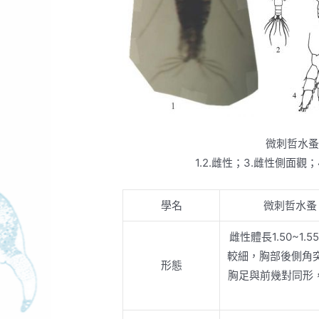
微刺哲水
1.2.雌性；3.雌性側面觀
學名
微刺哲水
雌性體長1.50~1.
較細，胸部後側角
形態
胸足與前幾對同形