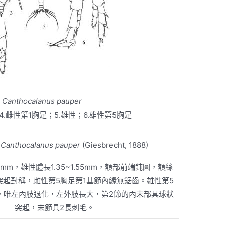
蚤
Canthocalanus pauper
；4.雌性第1胸足；5.雄性；6.雄性第5胸足
蚤
Canthocalanus pauper
(Giesbrecht, 1888)
55mm，雄性體長1.35~1.55mm，額部前端鈍圓，額絲
突起對稱，雌性第5胸足第1基節內緣無鋸齒。雄性第5
，唯左內肢退化，左外肢長大，第2節的內末部具球狀
突起，末節具2長刺毛。