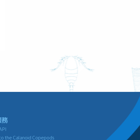
服務
API
to the Calanoid Copepods