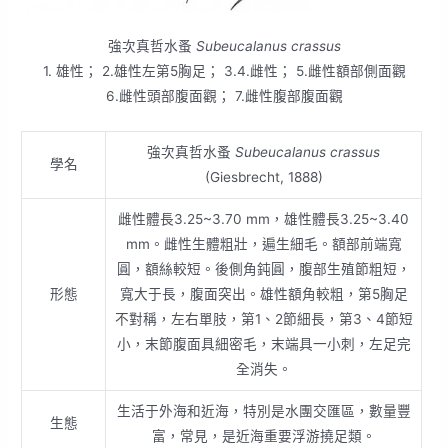
強次真哲水蚤
Subeucalanus crassus
1. 雄性； 2.雄性左第5胸足； 3.4.雌性； 5.雌性額部側面觀
6.雌性頭部腹面觀； 7.雌性腹部腹面觀
強次真哲水蚤
Subeucalanus crassus
學名
(Giesbrecht, 1888)
雌性體長3.25~3.70 mm，雄性體長3.25~3.40
mm。雌性生體粗壯，遍生細毛。額部前端寬
圓，額絲較短。後側角鈍圓，腹部生殖節粗短，
形態
寬大于長，腹面突出。雄性額角較粗，第5胸足
不對稱，左右單肢，第1、2節細長，第3、4節短
小，末節腹面具細密毛，末端具一小刺，左足完
全消失。
生活于外海和近海，特別是水團交匯區，數量豐
生態
富，常見，是近海重要浮游撓足類。