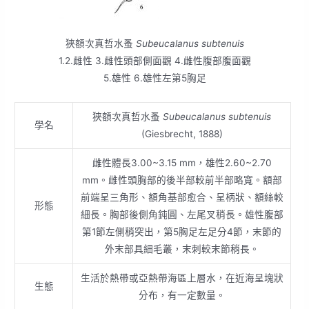
狹額次真哲水蚤
Subeucalanus subtenuis
1.2.雌性 3.雌性頭部側面觀 4.雌性腹部腹面觀
5.雄性 6.雄性左第5胸足
狹額次真哲水蚤
Subeucalanus subtenuis
學名
(Giesbrecht, 1888)
雌性體長3.00~3.15 mm，雄性2.60~2.70
mm。雌性頭胸部的後半部較前半部略寬。額部
前端呈三角形、額角基部愈合、呈柄狀、額絲較
形態
細長。胸部後側角鈍圓、左尾叉稍長。雄性腹部
第1節左側稍突出，第5胸足左足分4節，末節的
外末部具細毛叢，末刺較末節稍長。
生活於熱帶或亞熱帶海區上層水，在近海呈塊狀
生態
分布，有一定數量。