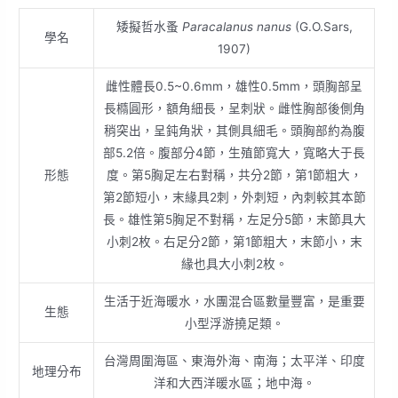
矮擬哲水蚤
Paracalanus nanus
(G.O.Sars,
學名
1907)
雌性體長0.5~0.6mm，雄性0.5mm，頭胸部呈
長橢圓形，額角細長，呈刺狀。雌性胸部後側角
稍突出，呈鈍角狀，其側具細毛。頭胸部約為腹
部5.2倍。腹部分4節，生殖節寬大，寬略大于長
形態
度。第5胸足左右對稱，共分2節，第1節粗大，
第2節短小，末緣具2刺，外刺短，內刺較其本節
長。雄性第5胸足不對稱，左足分5節，末節具大
小刺2枚。右足分2節，第1節粗大，末節小，末
緣也具大小刺2枚。
生活于近海暖水，水團混合區數量豐富，是重要
生態
小型浮游撓足類。
台灣周圍海區、東海外海、南海；太平洋、印度
地理分布
洋和大西洋暖水區；地中海。