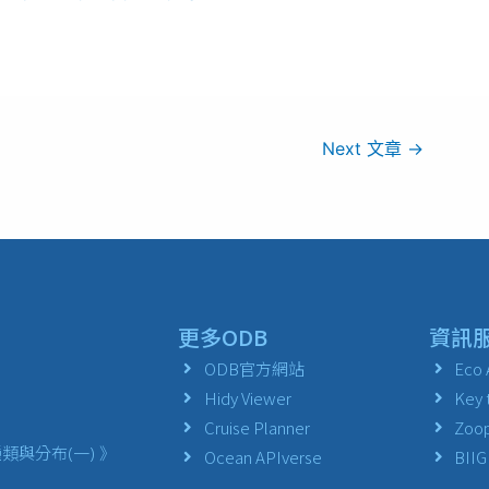
Next 文章
→
更多ODB
資訊
ODB官方網站
Eco 
Hidy Viewer
Key 
Cruise Planner
Zoop
與分布(一) 》
Ocean APIverse
BIIG