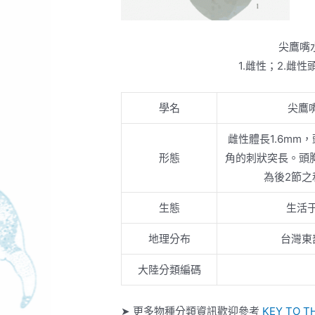
尖鷹嘴
1.雌性；2.雌
學名
尖鷹
雌性體長1.6m
形態
角的刺狀突長。頭
為後2節之
生態
生活
地理分布
台灣東
大陸分類編碼
➤ 更多物種分類資訊歡迎參考
KEY TO T