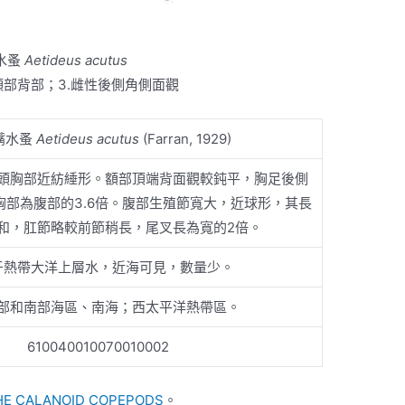
水蚤
Aetideus acutus
性頭部背部；3.雌性後側角側面觀
嘴水蚤
Aetideus acutus
(Farran, 1929)
m，頭胸部近紡綞形。額部頂端背面觀較鈍平，胸足後側
胸部為腹部的3.6倍。腹部生殖節寬大，近球形，其長
和，肛節略較前節稍長，尾叉長為寬的2倍。
于熱帶大洋上層水，近海可見，數量少。
部和南部海區、南海；西太平洋熱帶區。
610040010070010002
HE CALANOID COPEPODS
。