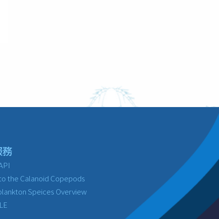
服務
API
to the Calanoid Copepods
lankton Speices Overview
LE