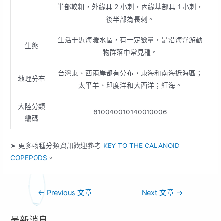
半部較粗，外緣具 2 小刺，內緣基部具 1 小刺，
後半部為長刺。
生活于近海暖水區，有一定數量，是沿海浮游動
生態
物群落中常見種。
台灣東、西兩岸都有分布，東海和南海近海區；
地理分布
太平羊、印度洋和大西洋；紅海。
大陸分類
610040010140010006
編碼
➤ 更多物種分類資訊歡迎參考
KEY TO THE CALANOID
COPEPODS
。
←
Previous 文章
Next 文章
→
最新消息