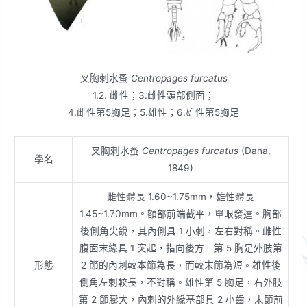
叉胸刺水蚤
Centropages furcatus
1.2. 雌性；3.雌性頭部側面；
4.雌性第5胸足；5.雄性；6.雄性第5胸足
叉胸刺水蚤
Centropages furcatus
(Dana,
學名
1849)
雌性體長 1.60~1.75mm，雄性體長
1.45~1.70mm。額部前端截平，單眼發達。胸部
後側角尖銳，其內側具 1 小刺，左右對稱。雌性
腹面末緣具 1 突起，指向後方。第 5 胸足外肢第
形態
2 節的內刺較本節為長，而較末節為短。雄性後
側角左刺較長，不對稱。雄性第 5 胸足，右外肢
第 2 節膨大，內刺的外緣基部具 2 小齒，末節前