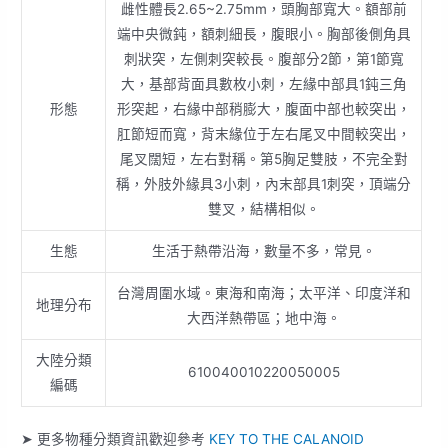
雌性體長2.65~2.75mm，頭胸部寬大。額部前
端中央微鈍，額刺細長，腹眼小。胸部後側角具
刺狀突，左側刺突較長。腹部分2節，第1節寬
大，基部背面具數枚小刺，左緣中部具1鈍三角
形態
形突起，右緣中部稍膨大，腹面中部也較突出，
肛節短而寬，背末緣位于左右尾叉中間較突出，
尾叉闊短，左右對稱。第5胸足雙肢，不完全對
稱，外肢外緣具3小刺，內末部具1刺突，頂端分
雙叉，結構相似。
生態
生活于熱帶沿海，數量不多，常見。
台灣周圍水域。東海和南海；太平洋、印度洋和
地理分布
大西洋熱帶區；地中海。
大陸分類
610040010220050005
編碼
➤ 更多物種分類資訊歡迎參考
KEY TO THE CALANOID