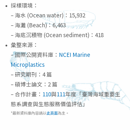
採樣環境：
– 海水 (Ocean water)：15,932
– 海灘 (Beach)：6,463
– 海底沉積物 (Ocean sediment)：418
彙整來源：
– 國際公開資料庫：
NCEI Marine
Microplastics
– 研究期刊：4 篇
– 碩博士論文：2 篇
– 合作計畫：
110
與
111
年度「
臺灣海域重要生
態系調查與生態服務價值評估
」
*最新資料庫內容請以
此頁面
為主。