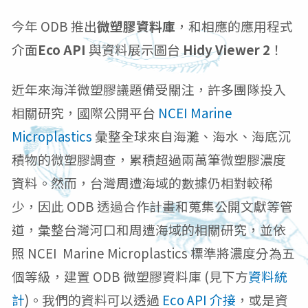
今年 ODB 推出
微塑膠資料庫
，
和
相應的
應用程式
介面
Eco API
與
資料展示圖台
Hidy Viewer 2
！
近年來
海洋微塑膠議題備受關注，許多團隊投入
相關研究，國際公開平台
NCEI Marine
Microplastics
彙整全球來自海灘、海水、海底沉
積物的微塑膠調查，
累積
超過兩萬筆微塑膠濃度
資料。然而，台灣周遭海域的數據仍相對較稀
少，因此 ODB 透過合作計畫和蒐集公開文獻等管
道，彙整台灣河口和周遭海域的相關研究，並依
照 NCEI
Marine Microplastics
標準將濃度分為五
個等級，建置 ODB 微塑膠資料庫 (見下方
資料統
計
)。我們的資料可以透過
Eco API 介接
，或是資