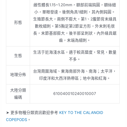
雌性體長1.15~1.20mm，額部前端鈍圓，額絲細
小，單眼發達。後側角具1細刺，其內側鈍圓。
生殖節長大，兩側不膨大，第1、2腹節背末緣具
形態
數枚細刺。第5胸足第2節呈方形，外末刺毛很
長，末節基部膨大，後半部呈刺狀，內外緣具鋸
齒，末端為細刺。
生活于近海淺水區，適于較高盬度，常見，數量
生態
不多。
台灣周圍海域、東海南部外海、南海；太平洋，
地理分佈
印度洋和大西洋熱帶區；地中海和紅海。
大陸分類
610040010240010007
編碼
➤ 更多物種分類資訊歡迎參考
KEY TO THE CALANOID
COPEPODS
。