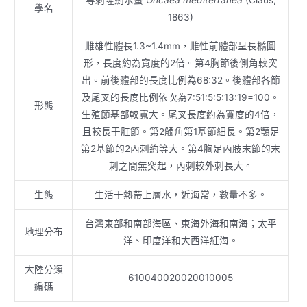
學名
1863)
雌雄性體長1.3~1.4mm，雌性前體部呈長橢圓
形，長度約為寬度的2倍。第4胸節後側角較突
出。前後體部的長度比例為68:32。後體部各節
及尾叉的長度比例依次為7:51:5:5:13:19=100。
形態
生殖節基部較寬大。尾叉長度約為寬度的4倍，
且較長于肛節。第2觸角第1基節細長。第2顎足
第2基節的2內刺約等大。第4胸足內肢末節的末
刺之間無突起，內刺較外刺長大。
生態
生活于熱帶上層水，近海常，數量不多。
台灣東部和南部海區、東海外海和南海；太平
地理分布
洋、印度洋和大西洋紅海。
大陸分類
610040020020010005
編碼