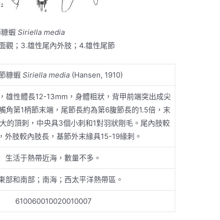
節糠蝦
Siriella media
背面觀；3.雄性尾內外肢；4.雄性尾節
節糠蝦
Siriella media
(Hansen, 1910)
m，雄性體長12-13mm，身體粗狀，背甲前端突出成尖
觸角第1柄節末端，尾節長約為第6腹節長的1.5倍，末
強大的頂刺，中央具3個小刺和1對羽狀剛毛。尾內肢較
5，外肢較內肢長，基節外末緣具15-19緣刺。
生活于熱帶近海，數量不多。
東部和南部；南海；西太平洋熱帶區。
610060010020010007