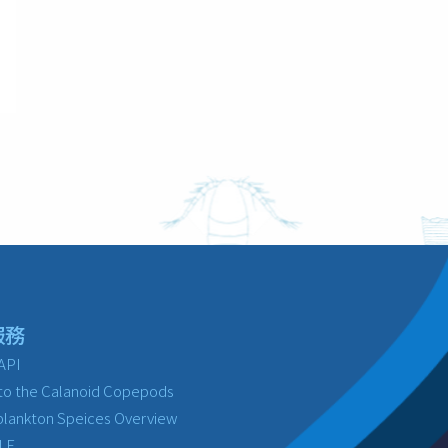
服務
API
to the Calanoid Copepods
lankton Speices Overview
LE