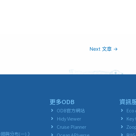
Next 文章
→
更多ODB
資訊
ODB官方網站
Eco 
Hidy Viewer
Key 
Cruise Planner
Zoop
與分布(一) 》
Ocean APIverse
BIIG