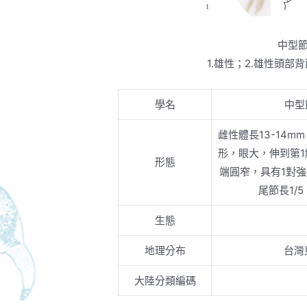
中型
1.雄性；2.雄性頭部
學名
中型
雌性體長13-14m
形，眼大，伸到第1
形態
端圓窄，具有1對
尾節長1/
生態
地理分布
台灣
大陸分類編碼