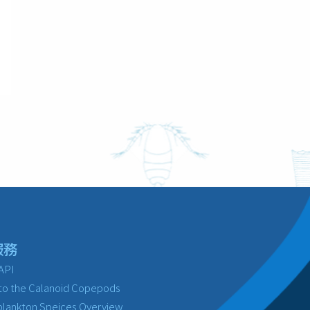
服務
API
to the Calanoid Copepods
lankton Speices Overview