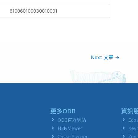
610060100030010001
Next 文章
→
更多ODB
資訊
ODB官方網站
Eco 
Hidy Viewer
Key 
Cruise Planner
Zoop