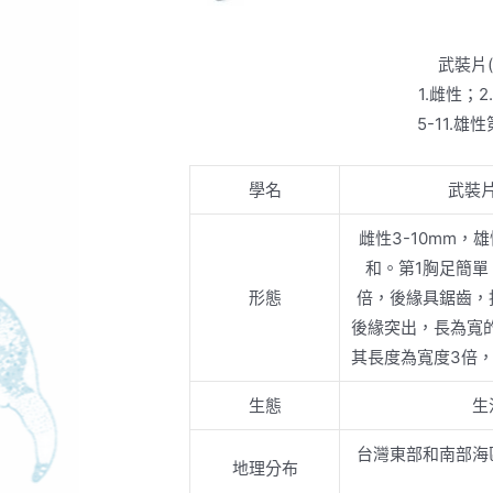
武裝片
1.雌性；2
5-11.雄
學名
武裝片
雌性3-10mm，雄
和。第1胸足簡單
形態
倍，後緣具鋸齒，
後緣突出，長為寬的
其長度為寬度3倍，
生態
生
台灣東部和南部海
地理分布