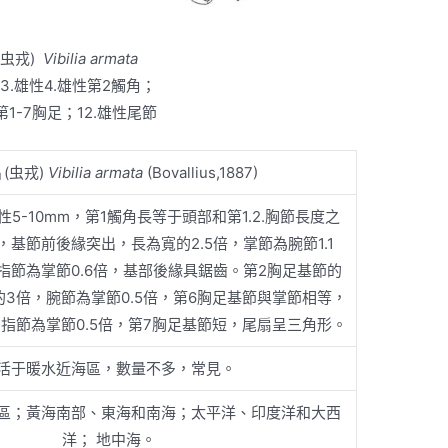
(虫戎)
Vibilia armata
.3.雄性4.雄性第2觸角；
性第1-7胸足；12.雄性尾節
(虫戎)
Vibilia armata
(Bovallius,1887)
性5-10mm，第1觸角長等于頭部和第1.2.胸節長度之
，基節前後緣突出，長為寬的2.5倍，掌節為腕節1.1
指節為掌節0.6倍，基部後緣具鋸齒。第2胸足基節的
3倍，腕節為掌節0.5倍，第6胸足基節與掌節相等，
指節為掌節0.5倍，第7胸足基節短，尾扇呈三角形。
活于暖水近海區，數量不多，常見。
區；黃海南部、東海和南海；太平洋、印度洋和大西
洋； 地中海。