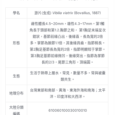
學名
游片(虫戎)
Vibilia viatrix
(Bovallius, 1887)
雌性體長4.5~20mm，雄性4.3~17mm。第1觸
角長于頭部和第1.2.胸節之和， 第1胸足末端呈次
鉗狀，基節前緣凸出，後緣直，長為寬的2倍
形態
多。掌節為腕節1.1倍，其後緣具齒，指節稍長。
第2胸足基節長為寬的2倍，指節明顯短于掌節。
第3胸足基節前緣微凹，後緣突出，指節為掌節
長的2/3，尾節三角形，頂端圓。
生活于熱帶上層水，常見，數量不多。常與被囊
生態
類共生。
台灣東部和南部、黃海、東海外海和南海；太平
地理分布
洋、印度洋和大西洋。
大陸分類
610060100030010010
編碼