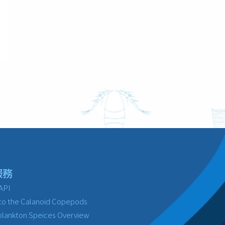
服務
API
to the Calanoid Copepods
lankton Speices Overview