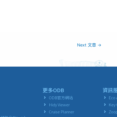
Next 文章
→
更多ODB
資訊
ODB官方網站
Eco 
Hidy Viewer
Key 
Cruise Planner
Zoop