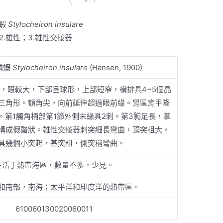
蝦
Stylocheiron insulare
；2.雄性；3.雄性交接器
磷蝦
Stylocheiron insulare
(Hansen, 1900)
mm，眼較大，下部呈球形，上部短窄，橫排具4~5個晶
三角形。額角尖，向前延伸超過眼前緣。胃區背甲隆
。第1觸角柄部第1節外側末緣具2刺。第3胸足長，掌
構成假螫狀。雄性交接器刺突細長彎曲，頂突粗大，
具幾個小突起，基突粗，側突稍彎曲。
生活于熱帶海區，數量不多，少見。
和南部，南海；太平洋和印度洋的熱帶區。
610060130020060011