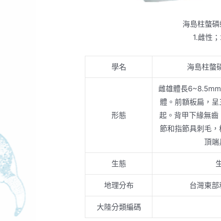
海島柱螫磷
1.雌性
學名
海島柱螫
雌雄體長6~8.5
體。前額板扁，呈
形態
起。背甲下緣無齒
節和指節具刺毛，
頂端
生態
地理分布
台灣東部
大陸分類編碼