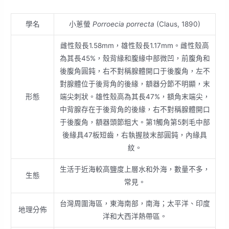
學名
小蔥螢
Porroecia porrecta
(Claus, 1890)
雌性殼長1.58mm，雄性殼長1.17mm。雌性殼高
為其長45%，殼背緣和腹緣中部微凹，前腹角和
後腹角圓鈍，右不對稱腺體開口于後腹角，左不
對腺體位于後背角的後緣，額器分節不明顯，末
形態
端尖刺狀。雄性殼高為其長47%，額角末端尖，
中背腺存在于後背角的後緣，右不對稱腺體開口
于後腹角，額器頭節粗大。第1觸角第5刺毛中部
後緣具47板短齒，右執握肢末部圓鈍，內緣具
紋。
生活于近海較高鹽度上層水和外海，數量不多，
生態
常見。
台灣周圍海區，東海南部，南海；太平洋、印度
地理分佈
洋和大西洋熱帶區。