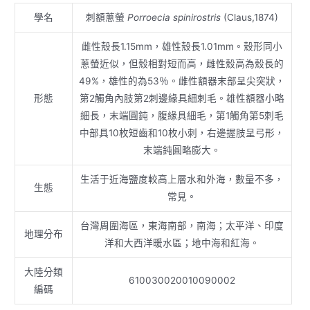
學名
刺額蔥螢
Porroecia spinirostris
(Claus,1874)
雌性殼長1.15mm，雄性殼長1.01mm。殼形同小
蔥螢近似，但殼相對短而高，雌性殼高為殼長的
49%，雄性的為53％。雌性額器末部呈尖突狀，
形態
第2觸角內肢第2刺邊緣具細刺毛。雄性額器小略
細長，末端圓鈍，腹緣具細毛，第1觸角第5刺毛
中部具10枚短齒和10枚小刺，右邊握肢呈弓形，
末端鈍圓略膨大。
生活于近海鹽度較高上層水和外海，數量不多，
生態
常見。
台灣周圍海區，東海南部，南海；太平洋、印度
地理分布
洋和大西洋暖水區；地中海和紅海。
大陸分類
610030020010090002
編碼