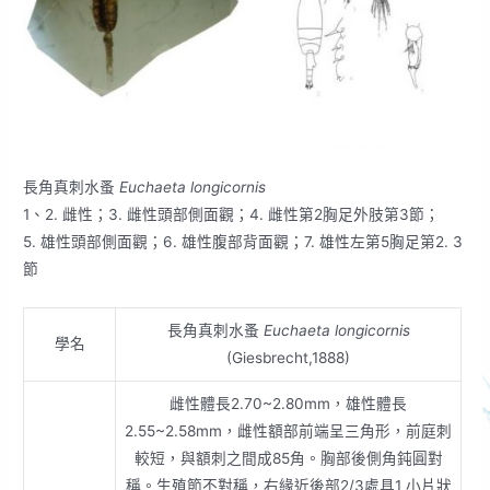
長角真刺水蚤
Euchaeta longicornis
1、2. 雌性；3. 雌性頭部側面觀；4. 雌性第2胸足外肢第3節；
5. 雄性頭部側面觀；6. 雄性腹部背面觀；7. 雄性左第5胸足第2. 3
節
長角真刺水蚤
Euchaeta longicornis
學名
(Giesbrecht,1888)
雌性體長2.70~2.80mm，雄性體長
2.55~2.58mm，雌性額部前端呈三角形，前庭刺
較短，與額刺之間成85角。胸部後側角鈍圓對
稱。生殖節不對稱，右緣近後部2/3處具1 小片狀