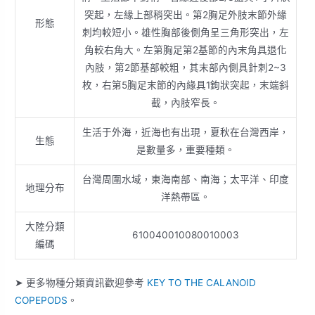
突起，左緣上部稍突出。第2胸足外肢末節外緣
形態
刺均較短小。雄性胸部後側角呈三角形突出，左
角較右角大。左第胸足第2基節的內末角具退化
內肢，第2節基部較粗，其末部內側具針刺2~3
枚，右第5胸足末節的內緣具1鉤狀突起，末端斜
截，內肢窄長。
生活于外海，近海也有出現，夏秋在台灣西岸，
生態
是數量多，重要種類。
台灣周圍水域，東海南部、南海；太平洋、印度
地理分布
洋熱帶區。
大陸分類
610040010080010003
編碼
➤ 更多物種分類資訊歡迎參考
KEY TO THE CALANOID
COPEPODS
。