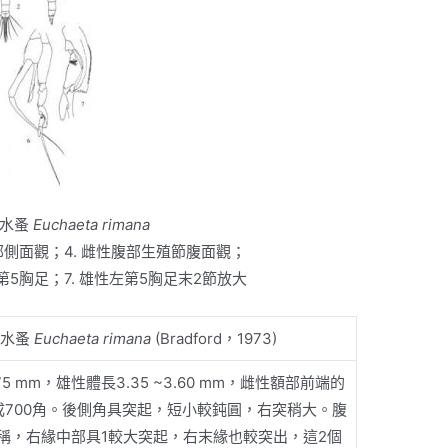
刺水蚤
Euchaeta rimana
性頭部側面觀；4. 雌性腹部生殖節腹面觀；
性第5胸足；7. 雄性左第5胸足末2節放大
刺水蚤
Euchaeta rimana
(Bradford，1973)
.75 mm，雄性體長3.35 ~3.60 mm，雌性額部前端的
成700角。後側角具突起，短小較鈍圓，右突稍大。腹
稱，右緣中部具1較大突起，右末緣也較突出，這2個