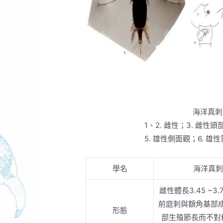
海洋真
1、2. 雌性；3. 雌
5. 雄性側面觀；6. 雄
學名
海洋真
雌性體長3.45 ~3
前庭刺與額角基部
形態
部生殖節長而不對