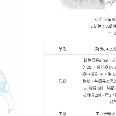
斯氏小
(虫戎)
1.2.雌性；3.
11
學名
斯氏小(虫戎
雌性體長2mm，雄
的2倍，其前緣突
緣中部具1刺，後末
形態
鉗狀，基節長為寬
末 緣具4刺，腕節
雄性具2刺。第3.
相
生態
生活于暖水