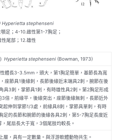
 Hyperietta stephenseni
雌性顎足；4-10.雌性第1-7胸足；
.雌性尾部；12.雄性
)
Hyperietta stephenseni
(Bowman, 1973)
性體長3-3.5mm，頭大，第1胸足簡單，基節長為寬
出，座節具1後緣刺，長節後緣近末端具2刺，腕節在後
角具3刺，掌節具1刺，有時雄性具2刺。第2胸足形成
的3倍，前緣平，後緣突出，座節後緣無刺，長節近外
突起伸到掌節1/3處，前緣具8刺，掌節具單刺，有時
4胸足的長節和腕節的後緣各具2刺，第5-7胸足長度近
等，尾扇長大于寬，3個尾肢均較長。
上層，具有一定數量。與浮游軟體動物共生。