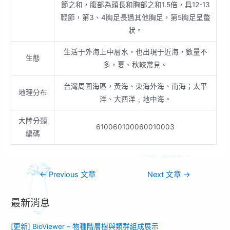
節之和，腹部為頭長和胸部之和1.5倍，具12-13
鞭節，第3、4胸足長過其他胸足，第5胸足呈螫
狀。
生活于外海上中層水，也出現于近海，數量不
生態
多，夏、秋較常見。
台灣周圍海區，黃海、東海外海、南海；太平
地理分布
洋、大西洋﹔地中海。
大陸分類
610060100060010003
編碼
←
Previous 文章
Next 文章
→
最新消息
[更新] BioViewer – 物種階層樹與類群組成展示