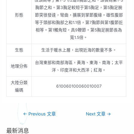
性頭高等于第1-5 1/2或6胸節之和，頭長為第1-3
胸節之和。第3胸足較短于第5胸足，第5胸足腕
形態
節突很發達，彎曲，擴展到掌節腹緣。雄性腹部
等于頭部和胸部之和1.1倍，第7胸節與第1腹節近
相等。第1觸角短，具9鞭節。第5胸足腕節長為
寬1.5倍。
生態
生活于暖水上層，出現近海的數量不多。
台灣東部和南部海區，黃海、東海、南海；太平
地理分佈
洋、印度洋和大西洋；紅海。
大陸分類
610060100060010007
編碼
←
Previous 文章
Next 文章
→
最新消息